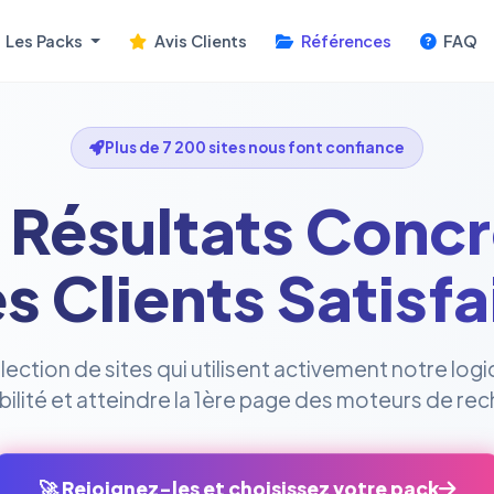
Les Packs
Avis Clients
Références
FAQ
Plus de 7 200 sites nous font confiance
 Résultats Concr
s Clients Satisfa
ction de sites qui utilisent activement notre logi
sibilité et atteindre la 1ère page des moteurs de re
🚀 Rejoignez-les et choisissez votre pack