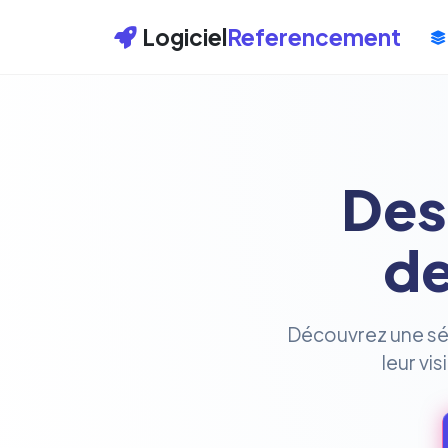
Logiciel
Referencement
Des
de
Découvrez une séle
leur vi