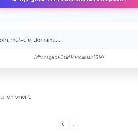
⚙️
Cookies essentiels
TOUJOURS ACTIF
Affichage de 0 références sur 1330
Nécessaires au fonctionnement du site : session, sécurité,
mémorisation de vos choix de consentement. Ils ne peuvent
pas être désactivés.
Cookies analytiques
our le moment.
Nous aident à comprendre comment vous utilisez le site
(pages visitées, durée de visite) pour l'améliorer. Données
anonymisées via Google Analytics.
...
Cookies marketing
Permettent d'afficher des publicités pertinentes et de