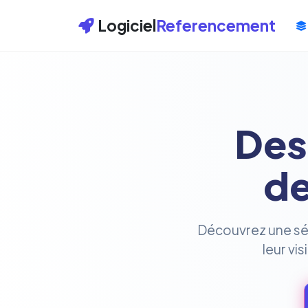
Logiciel
Referencement
Des
de
Découvrez une séle
leur vi