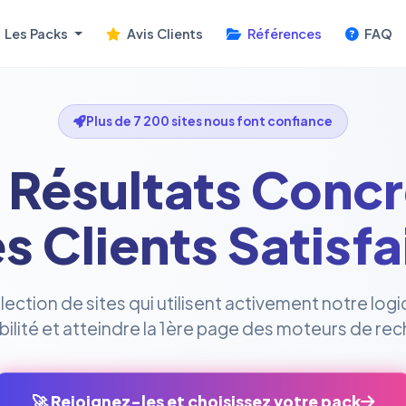
Les Packs
Avis Clients
Références
FAQ
Plus de 7 200 sites nous font confiance
 Résultats Concr
s Clients Satisfa
ction de sites qui utilisent activement notre logi
sibilité et atteindre la 1ère page des moteurs de re
🚀 Rejoignez-les et choisissez votre pack