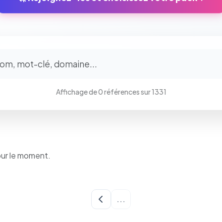
⚙️
Cookies essentiels
TOUJOURS ACTIF
Affichage de 0 références sur 1331
Nécessaires au fonctionnement du site : session, sécurité,
mémorisation de vos choix de consentement. Ils ne peuvent
pas être désactivés.
Cookies analytiques
our le moment.
Nous aident à comprendre comment vous utilisez le site
(pages visitées, durée de visite) pour l'améliorer. Données
anonymisées via Google Analytics.
...
Cookies marketing
Permettent d'afficher des publicités pertinentes et de